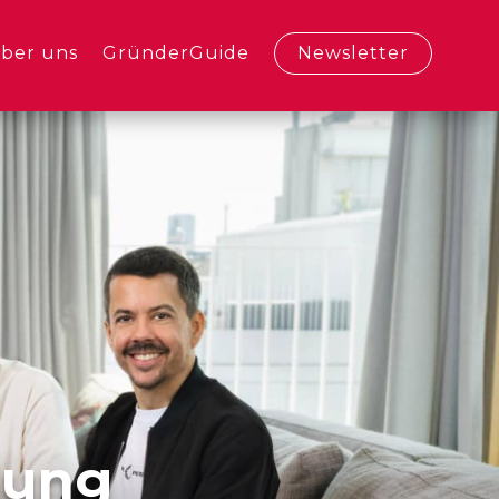
ber uns
GründerGuide
Newsletter
lung