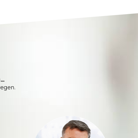
g…
wegen.