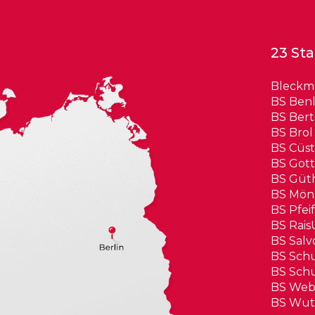
23 Sta
Bleckm
BS Benl
BS Ber
BS Bro
BS Cüst
BS Gott
BS Güt
BS Mön
BS Pfei
BS Rais
BS Sal
BS Schu
BS Sch
BS Web
BS Wut