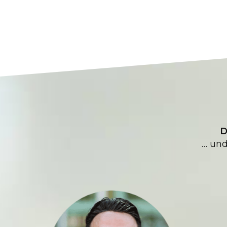
D
… und