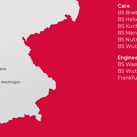
Care
BS Brei
BS Heli
BS Kuch
BS Men
BS Nutr
BS Wuto
Enginee
BS Was
BS Wuto
Frankfu