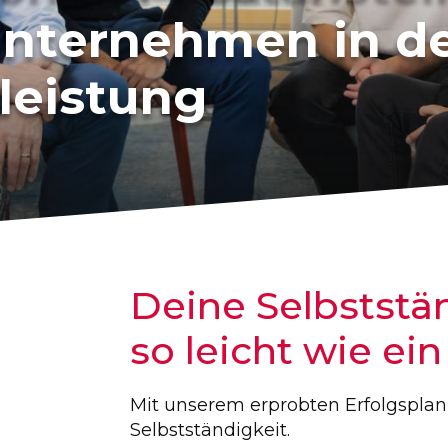
nternehmen in d
­leistung
Deine Selbststän
so leicht wie ei
Mit unserem erprobten Erfolgsplan b
Selbstständigkeit.