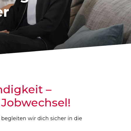
er
digkeit –
n Jobwechsel!
egleiten wir dich sicher in die