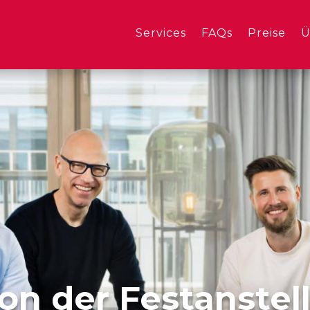
Services
FAQs
Preise
Ü
on der Festanstel