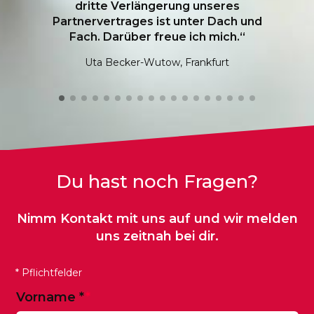
unterstützt und können uns voll und
ganz auf unser Tages­geschäft
konzentrieren.“
Dirk ten Eicken, Frankfurt
Du hast noch Fragen?
Nimm Kontakt mit uns auf und wir melden
uns zeitnah bei dir.
* Pflichtfelder
Vorname
*