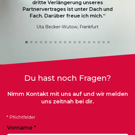
unterstützt und können uns voll und
ganz auf unser Tages­geschäft
konzentrieren.“
Dirk ten Eicken, Frankfurt
Du hast noch Fragen?
Nimm Kontakt mit uns auf und wir melden
uns zeitnah bei dir.
* Pflichtfelder
Vorname
*